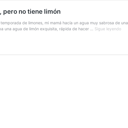
, pero no tiene limón
a temporada de limones, mi mamá hacía un agua muy sabrosa de una 
Un
aba una agua de limón exquisita, rápida de hacer …
Sigue leyendo
agu
que
sab
a
lim
hue
a
lim
per
no
tie
lim