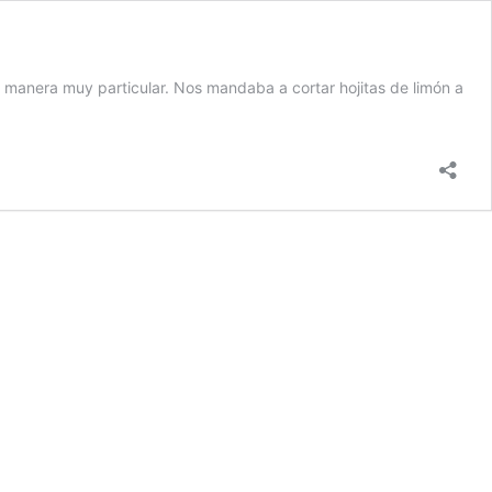
manera muy particular. Nos mandaba a cortar hojitas de limón a
a
e
ón,
le
ón,
o
ne
ón