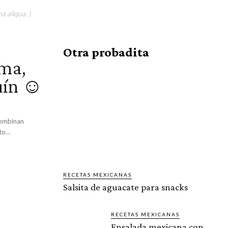
a aliqua. )
Otra probadita
ama,
uín ☺️
 combinan
o...
RECETAS MEXICANAS
Salsita de aguacate para snacks
RECETAS MEXICANAS
Ensalada mexicana con