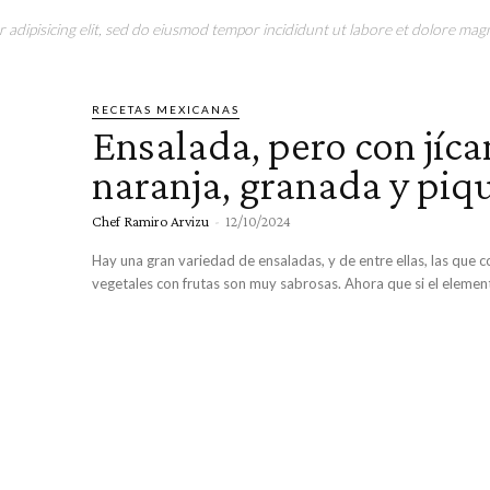
adipisicing elit, sed do eiusmod tempor incididunt ut labore et dolore magn
RECETAS MEXICANAS
Ensalada, pero con jíc
naranja, granada y piq
Chef Ramiro Arvizu
-
12/10/2024
Hay una gran variedad de ensaladas, y de entre ellas, las que
vegetales con frutas son muy sabrosas. Ahora que si el element