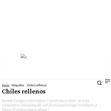
Inicio
Etiquetas
Chiles rellenos
Chiles rellenos
Sample Category Description. ( Lorem ipsum dolor sit amet,
consectetur adipisicing elit, sed do eiusmod tempor incididunt ut
labore et dolore magna aliqua. )