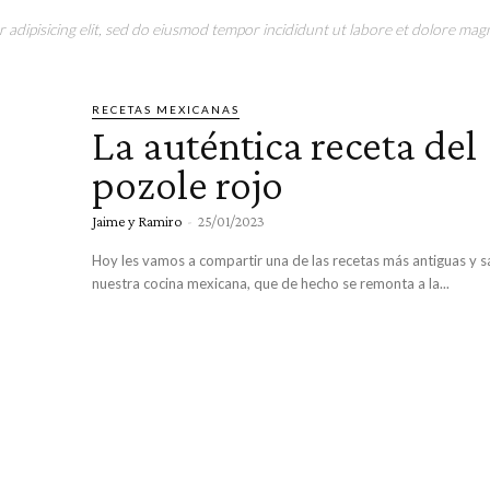
adipisicing elit, sed do eiusmod tempor incididunt ut labore et dolore magn
RECETAS MEXICANAS
La auténtica receta del
pozole rojo
Jaime y Ramiro
-
25/01/2023
Hoy les vamos a compartir una de las recetas más antiguas y 
nuestra cocina mexicana, que de hecho se remonta a la...