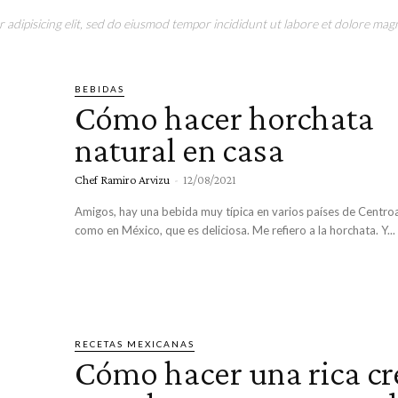
adipisicing elit, sed do eiusmod tempor incididunt ut labore et dolore magn
BEBIDAS
Cómo hacer horchata
natural en casa
Chef Ramiro Arvizu
-
12/08/2021
Amigos, hay una bebida muy típica en varios países de Centroa
como en México, que es deliciosa. Me refiero a la horchata. Y...
RECETAS MEXICANAS
Cómo hacer una rica c