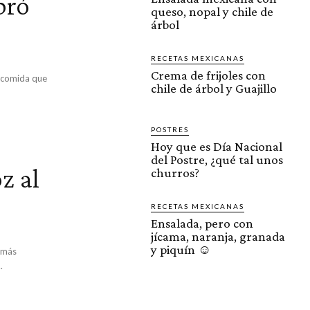
bró
queso, nopal y chile de
árbol
RECETAS MEXICANAS
Crema de frijoles con
 comida que
chile de árbol y Guajillo
POSTRES
Hoy que es Día Nacional
del Postre, ¿qué tal unos
z al
churros?
RECETAS MEXICANAS
Ensalada, pero con
jícama, naranja, granada
y piquín ☺️
s más
.