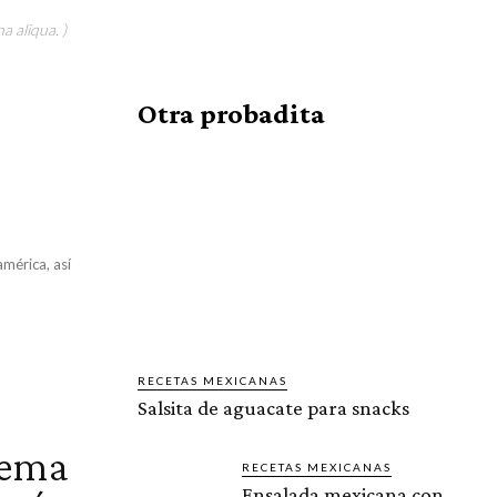
a aliqua. )
Otra probadita
mérica, así
RECETAS MEXICANAS
Salsita de aguacate para snacks
rema
RECETAS MEXICANAS
Ensalada mexicana con