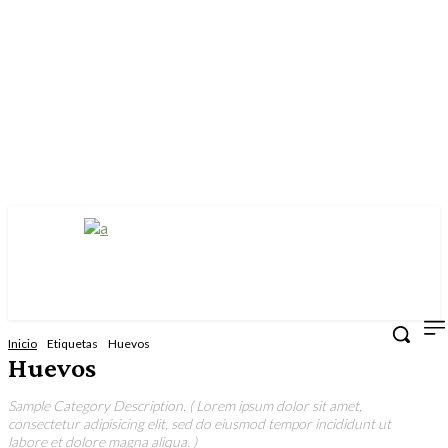
Inicio
Etiquetas
Huevos
Huevos
Sample Category Description. ( Lorem ipsum dolor sit amet,
consectetur adipisicing elit, sed do eiusmod tempor incididunt ut
labore et dolore magna aliqua. )