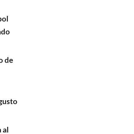
bol
ado
o de
 gusto
 al