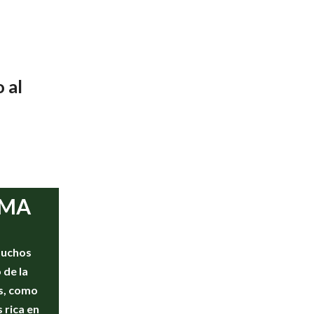
 al
AMA
muchos
 de la
as, como
s rica en