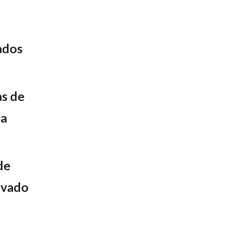
ados
s de
da
de
lavado