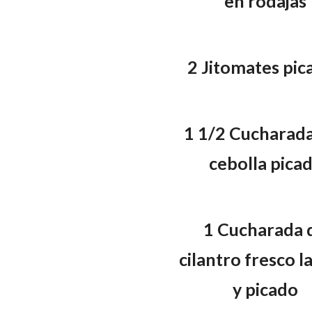
en rodajas
2 Jitomates pic
1 1/2 Cucharada
cebolla pica
1 Cucharada 
cilantro fresco 
y picado