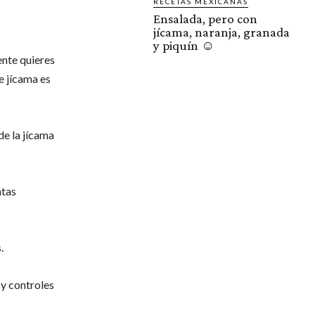
RECETAS MEXICANAS
Ensalada, pero con
jícama, naranja, granada
y piquín ☺️
ente quieres
e jícama es
de la jícama
ntas
.
 y controles