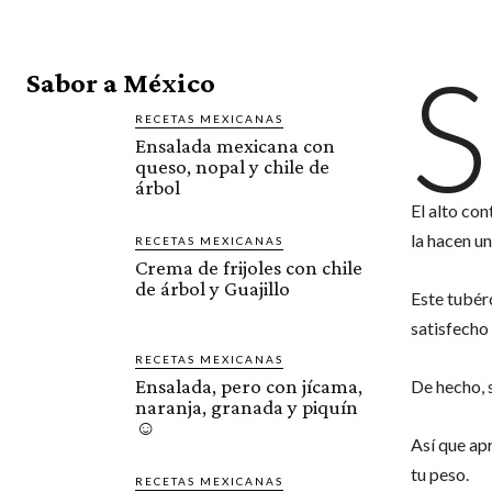
S
Sabor a México
RECETAS MEXICANAS
Ensalada mexicana con
queso, nopal y chile de
árbol
El alto con
la hacen un
RECETAS MEXICANAS
Crema de frijoles con chile
de árbol y Guajillo
Este tubér
satisfecho
RECETAS MEXICANAS
Ensalada, pero con jícama,
De hecho, s
naranja, granada y piquín
☺️
Así que ap
tu peso.
RECETAS MEXICANAS