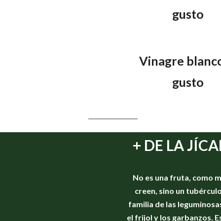
gusto
Vinagre blanco
gusto
+ DE LA JÍC
No es una fruta, como 
creen, sino un tubérculo
familia de las leguminos
el frijol y los garbanzos. E