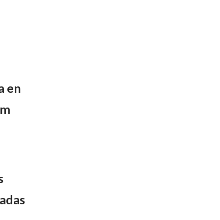
a en
cm
s
adas