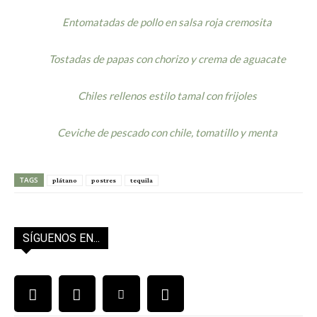
Entomatadas de pollo en salsa roja cremosita
Tostadas de papas con chorizo y crema de aguacate
Chiles rellenos estilo tamal con frijoles
Ceviche de pescado con chile, tomatillo y menta
TAGS
plátano
postres
tequila
SÍGUENOS EN...