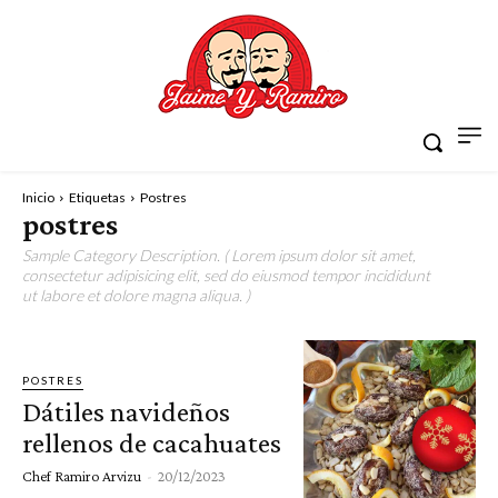
Inicio
Etiquetas
Postres
postres
Sample Category Description. ( Lorem ipsum dolor sit amet,
consectetur adipisicing elit, sed do eiusmod tempor incididunt
ut labore et dolore magna aliqua. )
POSTRES
Dátiles navideños
rellenos de cacahuates
Chef Ramiro Arvizu
-
20/12/2023