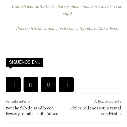
Cómo hacer auténticos churros mexicanos (no con harina de
caja)
Ponche frío de sandía con fresas y tequila, estilo Jalisco
SÍGUENOS EN...
Artículo anterior
Artículo siguiente
Ponche frío de sandía con
Chiles rellenos estilo tamal
fresas y tequila, estilo Jalisco
con frijoles