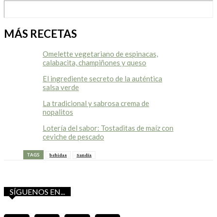
MÁS RECETAS
Omelette vegetariano de espinacas,
calabacita, champiñones y queso
El ingrediente secreto de la auténtica
salsa verde
La tradicional y sabrosa crema de
nopalitos
Lotería del sabor: Tostaditas de maíz con
ceviche de pescado
TAGS
bebidas
Sandía
SÍGUENOS EN...