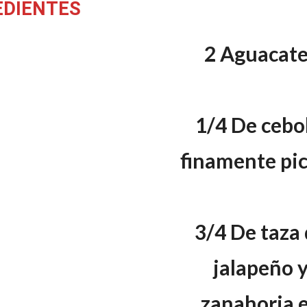
EDIENTES
2 Aguacate
1/4 De cebo
finamente pi
3/4 De taza
jalapeño 
zanahoria 