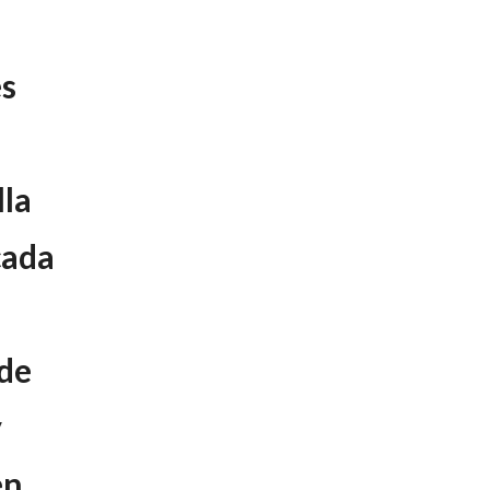
s
lla
cada
 de
y
en