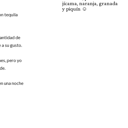
jícama, naranja, granada
y piquín ☺️
on tequila
cantidad de
 a su gusto.
nes, pero yo
de.
sen una noche