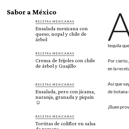
Sabor a México
RECETAS MEXICANAS
Ensalada mexicana con
queso, nopal y chile de
árbol
tequila que
RECETAS MEXICANAS
Crema de frijoles con chile
Por cierto,
de árbol y Guajillo
en la recet
Así que va
RECETAS MEXICANAS
Ensalada, pero con jícama,
de botana 
naranja, granada y piquín
☺️
¡Buen prov
RECETAS MEXICANAS
Tortitas de coliflor en salsa
de tomate