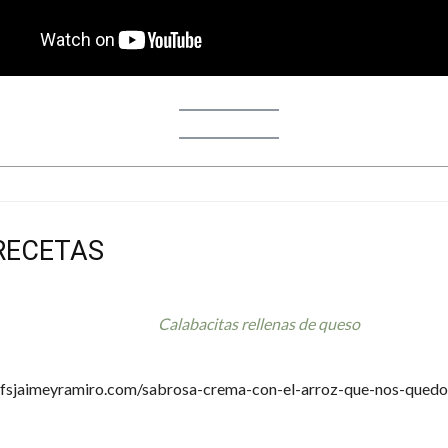
RECETAS
Calabacitas rellenas de queso
hefsjaimeyramiro.com/sabrosa-crema-con-el-arroz-que-nos-quedo