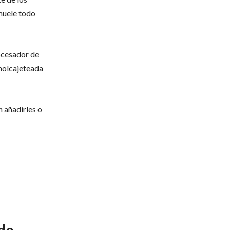
 muele todo
rocesador de
 molcajeteada
n añadirles o