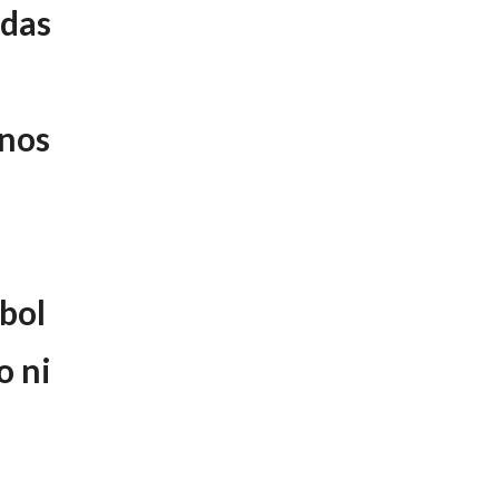
adas
anos
rbol
o ni