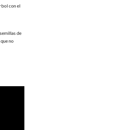
rbol con el
 semillas de
l que no