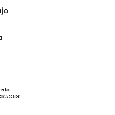
ajo
o
ríe los
tos. Sácalos