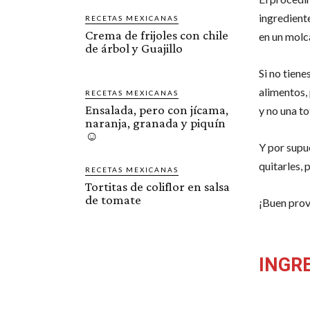
ingrediente
RECETAS MEXICANAS
Crema de frijoles con chile
en un molca
de árbol y Guajillo
Si no tien
alimentos,
RECETAS MEXICANAS
Ensalada, pero con jícama,
y no una to
naranja, granada y piquín
☺️
Y por supue
quitarles, 
RECETAS MEXICANAS
Tortitas de coliflor en salsa
de tomate
¡Buen pro
INGR