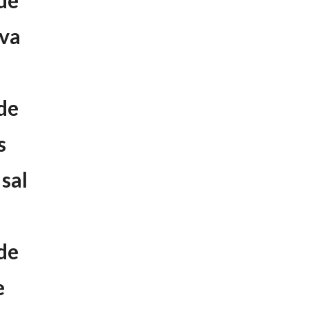
de
iva
de
s
 sal
de
e