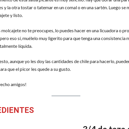
s y la otra tostar o tatemar en un comal o en una sartén. Luego se
jete y listo.
es molcajete no te preocupes, lo puedes hacer en una licuadora o p
 pero eso sí, muélelo muy ligerito para que tenga una consistencia
talmente líquida.
sto, aunque yo les doy las cantidades de chile para hacerlo, puede
para que el picor les quede a su gusto.
vecho amigos!
EDIENTES