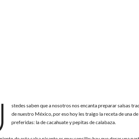
U
stedes saben que a nosotros nos encanta preparar salsas tra
de nuestro México, por eso hoy les traigo la receta de una de
preferidas: la de cacahuate y pepitas de calabaza.
iento de esta salsa picante es muy sencillo: hay que dorar una part