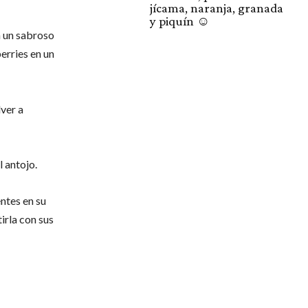
jícama, naranja, granada
y piquín ☺️
n un sabroso
erries en un
lver a
l antojo.
ntes en su
irla con sus