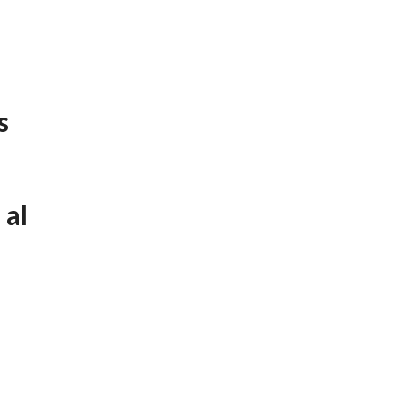
s
 al