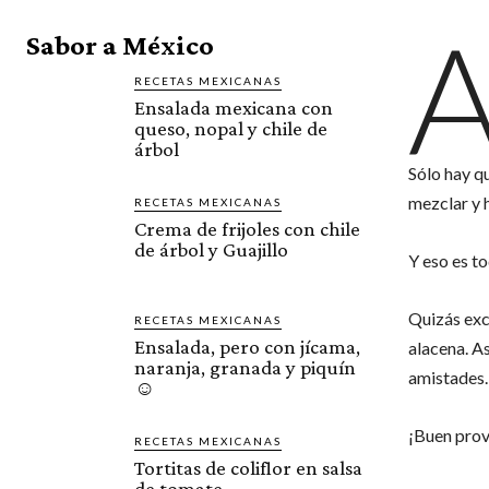
Sabor a México
RECETAS MEXICANAS
Ensalada mexicana con
queso, nopal y chile de
árbol
Sólo hay qu
mezclar y 
RECETAS MEXICANAS
Crema de frijoles con chile
de árbol y Guajillo
Y eso es to
Quizás exc
RECETAS MEXICANAS
Ensalada, pero con jícama,
alacena. As
naranja, granada y piquín
amistades.
☺️
¡Buen prov
RECETAS MEXICANAS
Tortitas de coliflor en salsa
de tomate