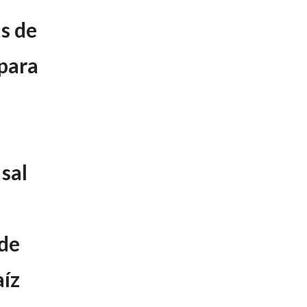
s de
 para
sal
 de
aíz