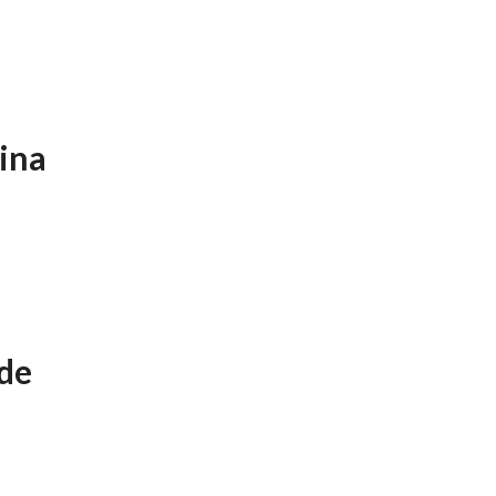
rina
 de