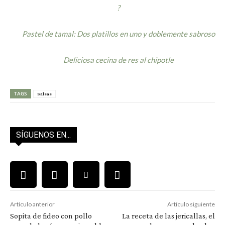
?
Pastel de tamal: Dos platillos en uno y doblemente sabroso
Deliciosa cecina de res al chipotle
TAGS
Salsas
SÍGUENOS EN...
Artículo anterior
Artículo siguiente
Sopita de fideo con pollo
La receta de las jericallas, el