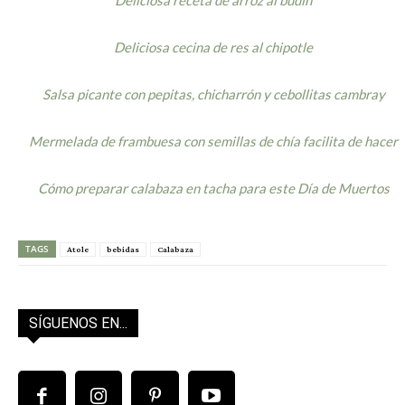
Deliciosa receta de arroz al budín
Deliciosa cecina de res al chipotle
Salsa picante con pepitas, chicharrón y cebollitas cambray
Mermelada de frambuesa con semillas de chía facilita de hacer
Cómo preparar calabaza en tacha para este Día de Muertos
TAGS
Atole
bebidas
Calabaza
SÍGUENOS EN...