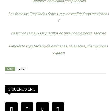
Calabaza enmielada con piloncillo
Las famosas Enchiladas Suizas, que en realidad son mexicanas
?
Pastel de tamal: Dos platillos en uno y doblemente sabroso
Omelette vegetariano de espinacas, calabacita, champiñones
y queso
TAGS
queso
SÍGUENOS EN...